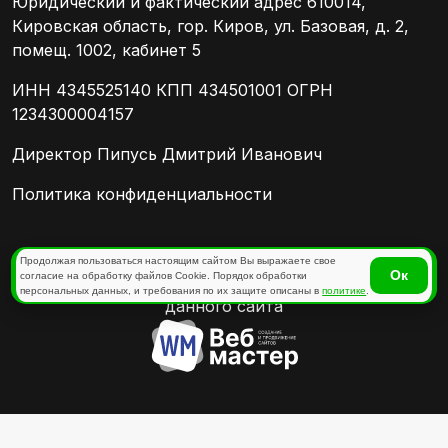
Юридический и фактический адрес 610014,
Кировская область, гор. Киров, ул. Базовая, д. 2,
помещ. 1002, кабинет 5
ИНН 4345525140 КПП 434501001 ОГРН
1234300004157
Директор Пипусь Дмитрий Иванович
Политика конфиденциальности
Отправляя любую форму на сайте, вы
Продолжая пользоваться настоящим сайтом Вы выражаете свое
Ок
согласие на обработку файлов Cookie. Порядок обработки
соглашаетесь с
политикой конфиденциальности
персональных данных, и требования по их защите описаны в
политике
.
данного сайта