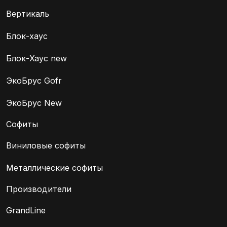
Вертикаль
Блок-хаус
Блок-Хаус new
ЭкоБрус Gofr
ЭкоБрус New
Софиты
Виниловые софиты
Металлические софиты
Производители
GrandLine