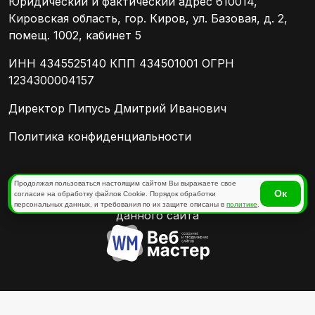
Юридический и фактический адрес 610014,
Кировская область, гор. Киров, ул. Базовая, д. 2,
помещ. 1002, кабинет 5
ИНН 4345525140 КПП 434501001 ОГРН
1234300004157
Директор Пипусь Дмитрий Иванович
Политика конфиденциальности
Отправляя любую форму на сайте, вы
Продолжая пользоваться настоящим сайтом Вы выражаете свое
Ок
согласие на обработку файлов Cookie. Порядок обработки
соглашаетесь с
политикой конфиденциальности
персональных данных, и требования по их защите описаны в
политике
.
данного сайта