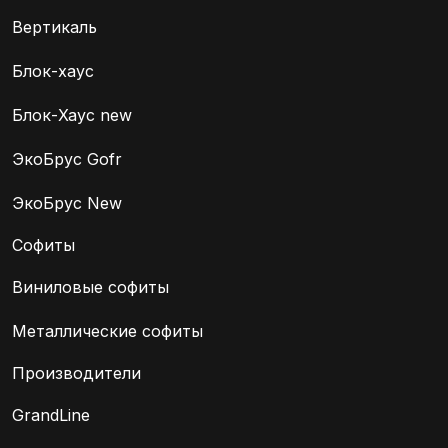
Вертикаль
Блок-хаус
Блок-Хаус new
ЭкоБрус Gofr
ЭкоБрус New
Софиты
Виниловые софиты
Металлические софиты
Производители
GrandLine