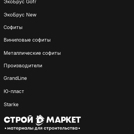
ЭкоБрус Gofr
ЭкоБрус New
Софиты
Виниловые софиты
Металлические софиты
Производители
GrandLine
Ю-пласт
Starke