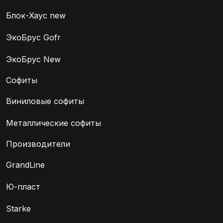
Блок-Хаус new
ЭкоБрус Gofr
ЭкоБрус New
Софиты
Виниловые софиты
Металлические софиты
Производители
GrandLine
Ю-пласт
Starke