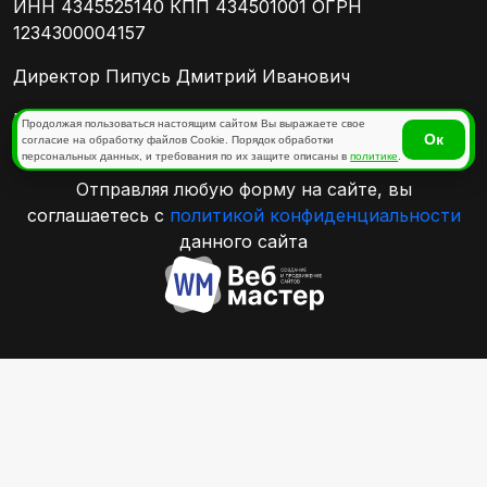
ИНН 4345525140 КПП 434501001 ОГРН
1234300004157
Директор Пипусь Дмитрий Иванович
Политика конфиденциальности
Продолжая пользоваться настоящим сайтом Вы выражаете свое
Ок
согласие на обработку файлов Cookie. Порядок обработки
персональных данных, и требования по их защите описаны в
политике
.
Отправляя любую форму на сайте, вы
соглашаетесь с
политикой конфиденциальности
данного сайта