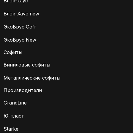
Блок-хаус
Блок-Хаус new
ЭкоБрус Gofr
ЭкоБрус New
Софиты
Виниловые софиты
Металлические софиты
Производители
GrandLine
Ю-пласт
Starke