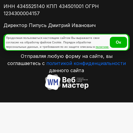
ИНН 4345525140 КПП 434501001 ОГРН
1234300004157
Директор Пипусь Дмитрий Иванович
Политика конфиденциальности
Продолжая пользоваться настоящим сайтом Вы выражаете свое
Ок
согласие на обработку файлов Cookie. Порядок обработки
персональных данных, и требования по их защите описаны в
политике
.
Отправляя любую форму на сайте, вы
соглашаетесь с
политикой конфиденциальности
данного сайта