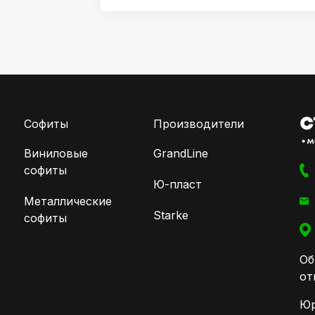
Софиты
Производители
Виниловые
GrandLine
софиты
Ю-пласт
Металлические
Starke
софиты
Об
от
Юр