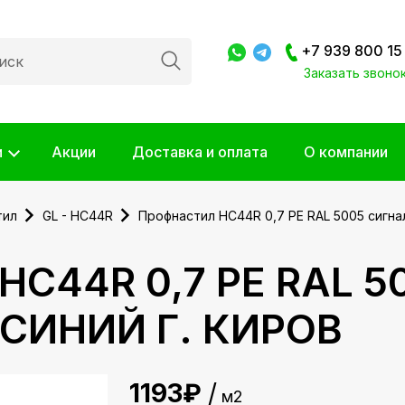
+7 939 800 15
Заказать звоно
и
Акции
Доставка и оплата
О компании
тил
GL - HC44R
Профнастил HC44R 0,7 PE RAL 5005 сигнал
C44R 0,7 PE RAL 5
СИНИЙ Г. КИРОВ
1193
м2