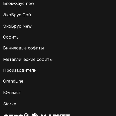
Блок-Хаус new
ЭкоБрус Gofr
ЭкоБрус New
Софиты
Виниловые софиты
Металлические софиты
Производители
GrandLine
Ю-пласт
Starke