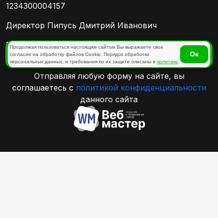
1234300004157
Директор Пипусь Дмитрий Иванович
Политика конфиденциальности
Продолжая пользоваться настоящим сайтом Вы выражаете свое
Ок
согласие на обработку файлов Cookie. Порядок обработки
персональных данных, и требования по их защите описаны в
политике
.
Отправляя любую форму на сайте, вы
соглашаетесь с
политикой конфиденциальности
данного сайта