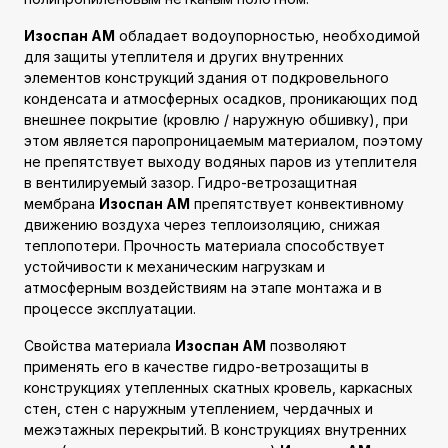
Изоспан AМ
обладает водоупорностью, необходимой
для защиты утеплителя и других внутренних
элементов конструкций здания от подкровельного
конденсата и атмосферных осадков, проникающих под
внешнее покрытие (кровлю / наружную обшивку), при
этом является паропроницаемым материалом, поэтому
не препятствует выходу водяных паров из утеплителя
в вентилируемый зазор. Гидро-ветрозащитная
мембрана
Изоспан AМ
препятствует конвективному
движению воздуха через теплоизоляцию, снижая
теплопотери. Прочность материала способствует
устойчивости к механическим нагрузкам и
атмосферным воздействиям на этапе монтажа и в
процессе эксплуатации.
Свойства материала
Изоспан AМ
позволяют
применять его в качестве гидро-ветрозащиты в
конструкциях утепленных скатных кровель, каркасных
стен, стен с наружным утеплением, чердачных и
межэтажных перекрытий. В конструкциях внутренних