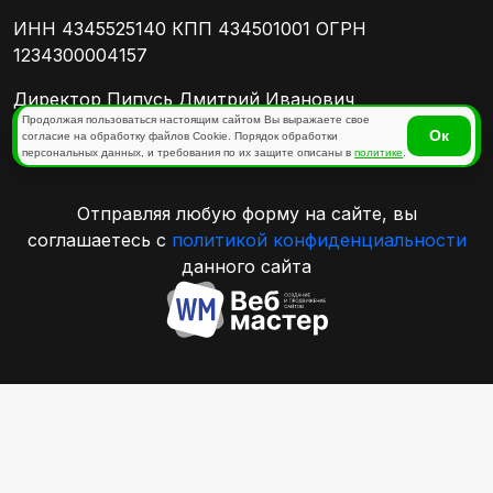
ИНН 4345525140 КПП 434501001 ОГРН
1234300004157
Директор Пипусь Дмитрий Иванович
Продолжая пользоваться настоящим сайтом Вы выражаете свое
Ок
согласие на обработку файлов Cookie. Порядок обработки
Политика конфиденциальности
персональных данных, и требования по их защите описаны в
политике
.
Отправляя любую форму на сайте, вы
соглашаетесь с
политикой конфиденциальности
данного сайта