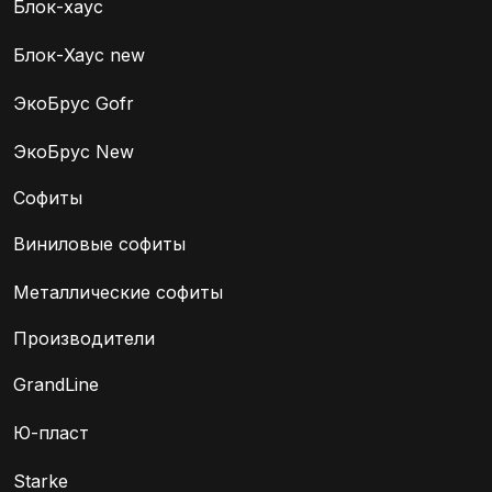
Блок-хаус
Блок-Хаус new
ЭкоБрус Gofr
ЭкоБрус New
Софиты
Виниловые софиты
Металлические софиты
Производители
GrandLine
Ю-пласт
Starke