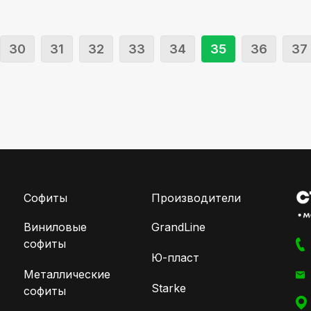
30
31
32
33
34
35
36
37
Софиты
Производители
Виниловые
GrandLine
софиты
Ю-пласт
Металлические
Starke
софиты