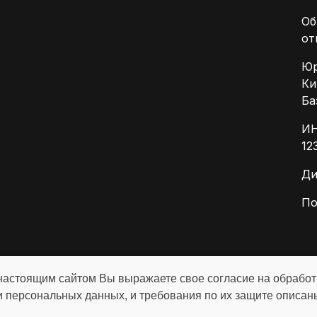
Об
от
Юр
Ки
Ба
ИН
12
Ди
По
настоящим сайтом Вы выражаете свое согласие на обрабо
е, вы соглашаетесь с
политикой конфиденциальности
и персональных данных, и требования по их защите описан