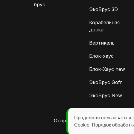
брус
ЭкоБрус 3D
Корабельная
доска
Вертикаль
Блок-хаус
Блок-Хаус new
ЭкоБрус Gofr
ЭкоБрус New
Продолжая пользоваться 
Отправляя любую форму на сайт
Cookie. Порядок обработк