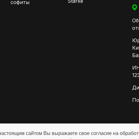
Starke
софиты
Об
от
Юр
Ки
Ба
ИН
12
Ди
По
настоящим сайтом Вы выражаете свое согласие на обрабо
е, вы соглашаетесь с
политикой конфиденциальности