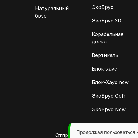
ЭкоБрус
Натуральный
брус
ЭкоБрус 3D
Корабельная
доска
Вертикаль
Блок-хаус
Блок-Хаус new
ЭкоБрус Gofr
ЭкоБрус New
Продолжая пользоваться 
Отправляя любую форму на сайт