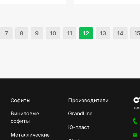
7
8
9
10
11
12
13
14
1
Софиты
Производители
Виниловые
GrandLine
софиты
Ю-пласт
Металлические